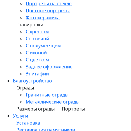
Портреты на стекле
Цветные портреты
Фотокерамика
Гравировки
С крестом
Со свечой
С полумесяцем
С иконой
С цветком
Заднее оформление
Эпитафии
Благоустройство
Ограды
Гранитные ограды
Металлические ограды
Размеры ограды
Портреты
Услуги
Установка
Реставрация памятников