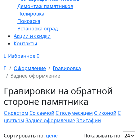
Демонтаж памятников
Полировка
Покраска
Установка оград
Акции и скидки
Контакты
Избранное
0
Оформление
Гравировка
Заднее оформление
Гравировки на обратной
стороне памятника
С крестом
Со свечой
С полумесяцем
С иконой
С
цветком
Заднее оформление
Эпитафии
Сортировать по:
цене
Показывать по: