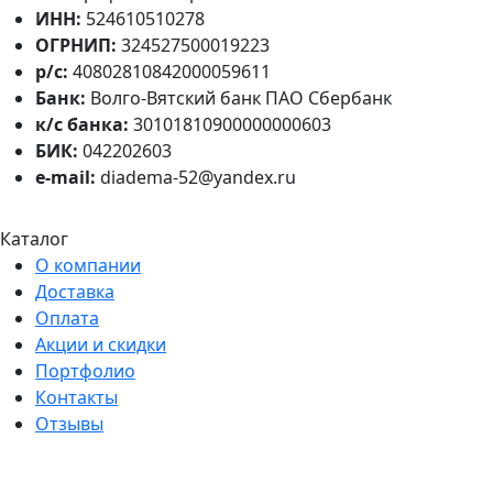
ИНН:
524610510278
ОГРНИП:
324527500019223
р/с:
40802810842000059611
Банк:
Волго-Вятский банк ПАО Сбербанк
к/с банка:
30101810900000000603
БИК:
042202603
e-mail:
diadema-52@yandex.ru
Каталог
О компании
Доставка
Оплата
Акции и скидки
Портфолио
Контакты
Отзывы