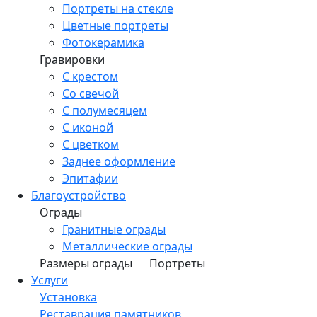
Портреты на стекле
Цветные портреты
Фотокерамика
Гравировки
С крестом
Со свечой
С полумесяцем
С иконой
С цветком
Заднее оформление
Эпитафии
Благоустройство
Ограды
Гранитные ограды
Металлические ограды
Размеры ограды
Портреты
Услуги
Установка
Реставрация памятников