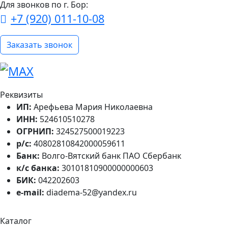
Для звонков по г. Бор:
+7 (920) 011-10-08
Заказать звонок
Реквизиты
ИП:
Арефьева Мария Николаевна
ИНН:
524610510278
ОГРНИП:
324527500019223
р/с:
40802810842000059611
Банк:
Волго-Вятский банк ПАО Сбербанк
к/с банка:
30101810900000000603
БИК:
042202603
e-mail:
diadema-52@yandex.ru
Каталог