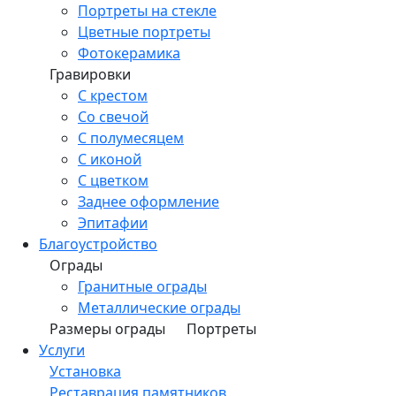
Портреты на стекле
Цветные портреты
Фотокерамика
Гравировки
С крестом
Со свечой
С полумесяцем
С иконой
С цветком
Заднее оформление
Эпитафии
Благоустройство
Ограды
Гранитные ограды
Металлические ограды
Размеры ограды
Портреты
Услуги
Установка
Реставрация памятников