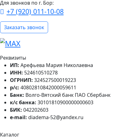
Для звонков по г. Бор:
+7 (920) 011-10-08
Заказать звонок
Реквизиты
ИП:
Арефьева Мария Николаевна
ИНН:
524610510278
ОГРНИП:
324527500019223
р/с:
40802810842000059611
Банк:
Волго-Вятский банк ПАО Сбербанк
к/с банка:
30101810900000000603
БИК:
042202603
e-mail:
diadema-52@yandex.ru
Каталог