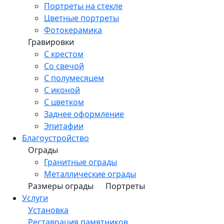
Портреты на стекле
Цветные портреты
Фотокерамика
Гравировки
С крестом
Со свечой
С полумесяцем
С иконой
С цветком
Заднее оформление
Эпитафии
Благоустройство
Ограды
Гранитные ограды
Металлические ограды
Размеры ограды
Портреты
Услуги
Установка
Реставрация памятников