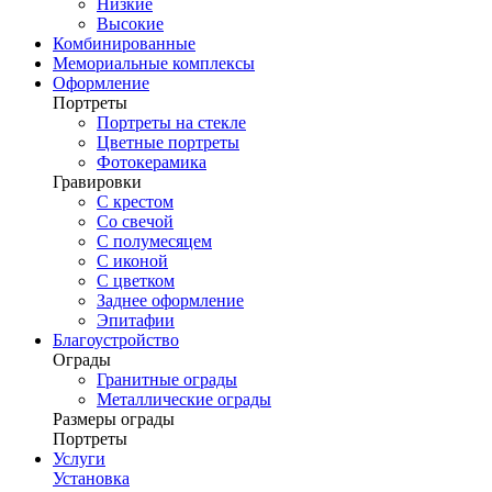
Низкие
Высокие
Комбинированные
Мемориальные комплексы
Оформление
Портреты
Портреты на стекле
Цветные портреты
Фотокерамика
Гравировки
С крестом
Со свечой
С полумесяцем
С иконой
С цветком
Заднее оформление
Эпитафии
Благоустройство
Ограды
Гранитные ограды
Металлические ограды
Размеры ограды
Портреты
Услуги
Установка