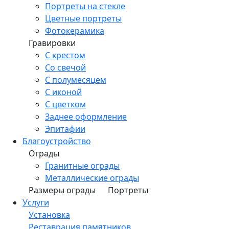
Портреты на стекле
Цветные портреты
Фотокерамика
Гравировки
С крестом
Со свечой
С полумесяцем
С иконой
С цветком
Заднее оформление
Эпитафии
Благоустройство
Ограды
Гранитные ограды
Металлические ограды
Размеры ограды
Портреты
Услуги
Установка
Реставрация памятников