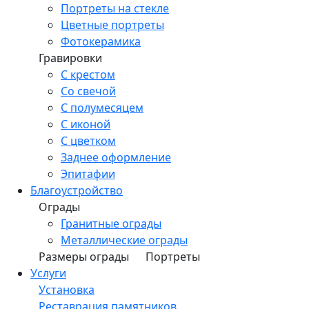
Портреты на стекле
Цветные портреты
Фотокерамика
Гравировки
С крестом
Со свечой
С полумесяцем
С иконой
С цветком
Заднее оформление
Эпитафии
Благоустройство
Ограды
Гранитные ограды
Металлические ограды
Размеры ограды
Портреты
Услуги
Установка
Реставрация памятников