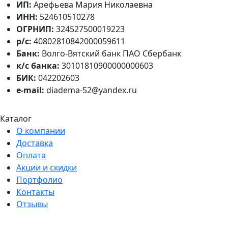
ИП:
Арефьева Мария Николаевна
ИНН:
524610510278
ОГРНИП:
324527500019223
р/с:
40802810842000059611
Банк:
Волго-Вятский банк ПАО Сбербанк
к/с банка:
30101810900000000603
БИК:
042202603
e-mail:
diadema-52@yandex.ru
Каталог
О компании
Доставка
Оплата
Акции и скидки
Портфолио
Контакты
Отзывы