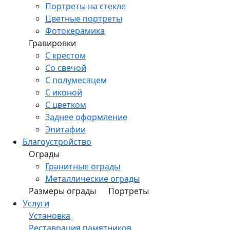
Портреты на стекле
Цветные портреты
Фотокерамика
Гравировки
С крестом
Со свечой
С полумесяцем
С иконой
С цветком
Заднее оформление
Эпитафии
Благоустройство
Ограды
Гранитные ограды
Металлические ограды
Размеры ограды
Портреты
Услуги
Установка
Реставрация памятников