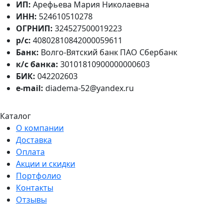
ИП:
Арефьева Мария Николаевна
ИНН:
524610510278
ОГРНИП:
324527500019223
р/с:
40802810842000059611
Банк:
Волго-Вятский банк ПАО Сбербанк
к/с банка:
30101810900000000603
БИК:
042202603
e-mail:
diadema-52@yandex.ru
Каталог
О компании
Доставка
Оплата
Акции и скидки
Портфолио
Контакты
Отзывы