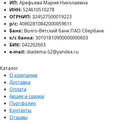
ИП:
Арефьева Мария Николаевна
ИНН:
524610510278
ОГРНИП:
324527500019223
р/с:
40802810842000059611
Банк:
Волго-Вятский банк ПАО Сбербанк
к/с банка:
30101810900000000603
БИК:
042202603
e-mail:
diadema-52@yandex.ru
Каталог
О компании
Доставка
Оплата
Акции и скидки
Портфолио
Контакты
Отзывы