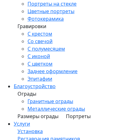
Портреты на стекле
Цветные портреты
Фотокерамика
Гравировки
С крестом
Со свечой
С полумесяцем
С иконой
С цветком
Заднее оформление
Эпитафии
Благоустройство
Ограды
Гранитные ограды
Металлические ограды
Размеры ограды
Портреты
Услуги
Установка
Реставрация памятников