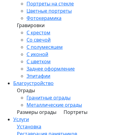
Портреты на стекле
Цветные портреты
Фотокерамика
Гравировки
С крестом
Со свечой
С полумесяцем
С иконой
С цветком
Заднее оформление
Эпитафии
Благоустройство
Ограды
Гранитные ограды
Металлические ограды
Размеры ограды
Портреты
Услуги
Установка
Реставрация памятников