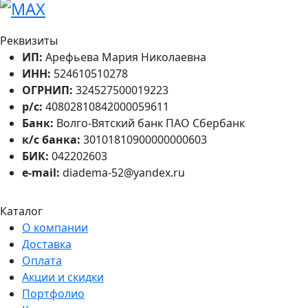
Реквизиты
ИП:
Арефьева Мария Николаевна
ИНН:
524610510278
ОГРНИП:
324527500019223
р/с:
40802810842000059611
Банк:
Волго-Вятский банк ПАО Сбербанк
к/с банка:
30101810900000000603
БИК:
042202603
e-mail:
diadema-52@yandex.ru
Каталог
О компании
Доставка
Оплата
Акции и скидки
Портфолио