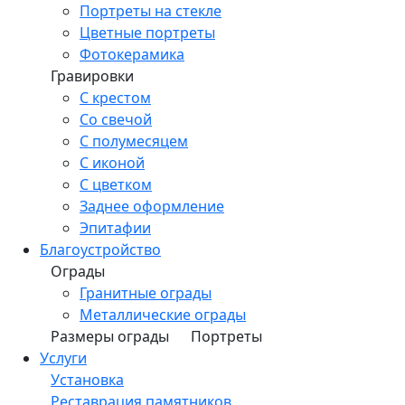
Портреты на стекле
Цветные портреты
Фотокерамика
Гравировки
С крестом
Со свечой
С полумесяцем
С иконой
С цветком
Заднее оформление
Эпитафии
Благоустройство
Ограды
Гранитные ограды
Металлические ограды
Размеры ограды
Портреты
Услуги
Установка
Реставрация памятников