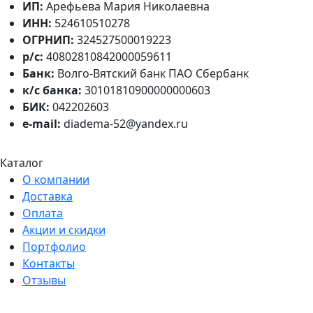
ИП:
Арефьева Мария Николаевна
ИНН:
524610510278
ОГРНИП:
324527500019223
р/с:
40802810842000059611
Банк:
Волго-Вятский банк ПАО Сбербанк
к/с банка:
30101810900000000603
БИК:
042202603
e-mail:
diadema-52@yandex.ru
Каталог
О компании
Доставка
Оплата
Акции и скидки
Портфолио
Контакты
Отзывы