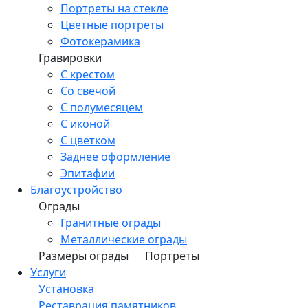
Портреты на стекле
Цветные портреты
Фотокерамика
Гравировки
С крестом
Со свечой
С полумесяцем
С иконой
С цветком
Заднее оформление
Эпитафии
Благоустройство
Ограды
Гранитные ограды
Металлические ограды
Размеры ограды
Портреты
Услуги
Установка
Реставрация памятников