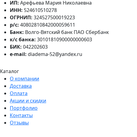
ИП:
Арефьева Мария Николаевна
ИНН:
524610510278
ОГРНИП:
324527500019223
р/с:
40802810842000059611
Банк:
Волго-Вятский банк ПАО Сбербанк
к/с банка:
30101810900000000603
БИК:
042202603
e-mail:
diadema-52@yandex.ru
Каталог
О компании
Доставка
Оплата
Акции и скидки
Портфолио
Контакты
Отзывы