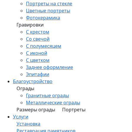
Портреты на стекле
Цветные портреты
Фотокерамика
Гравировки
С крестом
Со свечой
С полумесяцем
С иконой
С цветком
Заднее оформление
Эпитафии
Благоустройство
Ограды
Гранитные ограды
Металлические ограды
Размеры ограды
Портреты
Услуги
Установка
Реставрация памятников