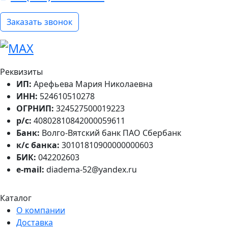
Заказать звонок
Реквизиты
ИП:
Арефьева Мария Николаевна
ИНН:
524610510278
ОГРНИП:
324527500019223
р/с:
40802810842000059611
Банк:
Волго-Вятский банк ПАО Сбербанк
к/с банка:
30101810900000000603
БИК:
042202603
e-mail:
diadema-52@yandex.ru
Каталог
О компании
Доставка