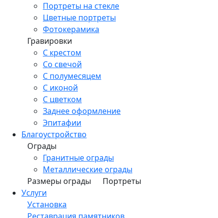
Портреты на стекле
Цветные портреты
Фотокерамика
Гравировки
С крестом
Со свечой
С полумесяцем
С иконой
С цветком
Заднее оформление
Эпитафии
Благоустройство
Ограды
Гранитные ограды
Металлические ограды
Размеры ограды
Портреты
Услуги
Установка
Реставрация памятников