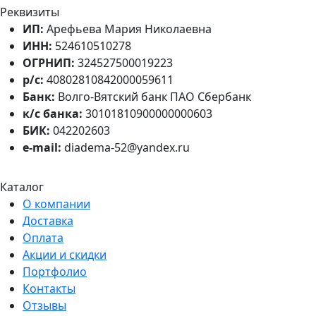
Реквизиты
ИП:
Арефьева Мария Николаевна
ИНН:
524610510278
ОГРНИП:
324527500019223
р/с:
40802810842000059611
Банк:
Волго-Вятский банк ПАО Сбербанк
к/с банка:
30101810900000000603
БИК:
042202603
e-mail:
diadema-52@yandex.ru
Каталог
О компании
Доставка
Оплата
Акции и скидки
Портфолио
Контакты
Отзывы