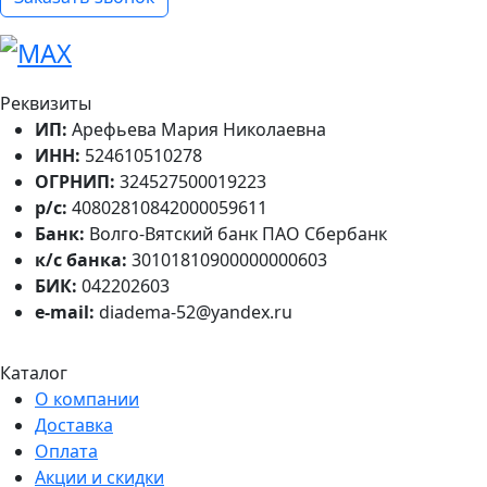
Реквизиты
ИП:
Арефьева Мария Николаевна
ИНН:
524610510278
ОГРНИП:
324527500019223
р/с:
40802810842000059611
Банк:
Волго-Вятский банк ПАО Сбербанк
к/с банка:
30101810900000000603
БИК:
042202603
e-mail:
diadema-52@yandex.ru
Каталог
О компании
Доставка
Оплата
Акции и скидки