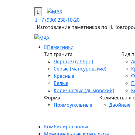
+7 (930) 238-10-20
Изготовление памятников
по Н.Новгород
Памятники
Тип гранита
Вид 
Черные (габбро)
А
Серые (мансуровские)
К
Красные
Ф
Белые
П
Коричневые (дымовский)
К
Форма
Количество л
Прямоугольные
Двойные
Комбинированные
Мемориальные комплексы