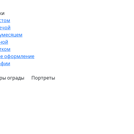
ки
стом
ечой
лумесяцем
ной
тком
ее оформление
афии
ры ограды
Портреты