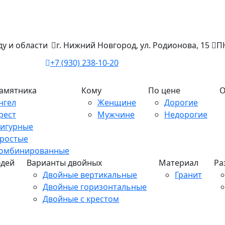
у и области
г. Нижний Новгород, ул. Родионова, 15
ПН
+7 (930) 238-10-20
памятника
Кому
По цене
О
нгел
Женщине
Дорогие
рест
Мужчине
Недорогие
игурные
ростые
омбинированные
юдей
Варианты двойных
Материал
Ра
Двойные вертикальные
Гранит
Двойные горизонтальные
Двойные с крестом