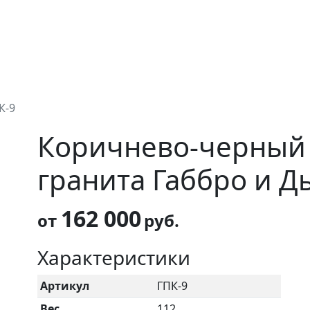
К-9
Коричнево-черный 
гранита Габбро и Д
162 000
от
руб.
Характеристики
Артикул
ГПК-9
Вес
112