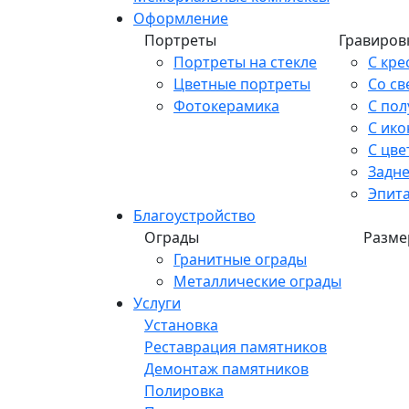
Оформление
Портреты
Гравиров
Портреты на стекле
С кре
Цветные портреты
Со св
Фотокерамика
С по
С ико
С цве
Задн
Эпит
Благоустройство
Ограды
Разме
Гранитные ограды
Металлические ограды
Услуги
Установка
Реставрация памятников
Демонтаж памятников
Полировка