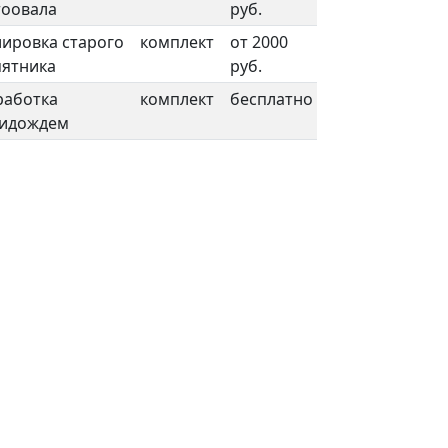
оовала
руб.
ировка старого
комплект
от 2000
ятника
руб.
работка
комплект
бесплатно
тидождем