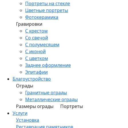
Портреты на стекле
Цветные портреты
Фотокерамика
Гравировки
С крестом
Со свечой
С полумесяцем
С иконой
С цветком
Заднее оформление
Эпитафии
Благоустройство
Ограды
Гранитные ограды
Металлические ограды
Размеры ограды
Портреты
Услуги
Установка
Реставрация памятников