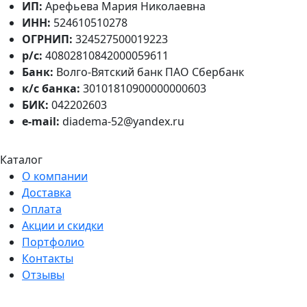
ИП:
Арефьева Мария Николаевна
ИНН:
524610510278
ОГРНИП:
324527500019223
р/с:
40802810842000059611
Банк:
Волго-Вятский банк ПАО Сбербанк
к/с банка:
30101810900000000603
БИК:
042202603
e-mail:
diadema-52@yandex.ru
Каталог
О компании
Доставка
Оплата
Акции и скидки
Портфолио
Контакты
Отзывы