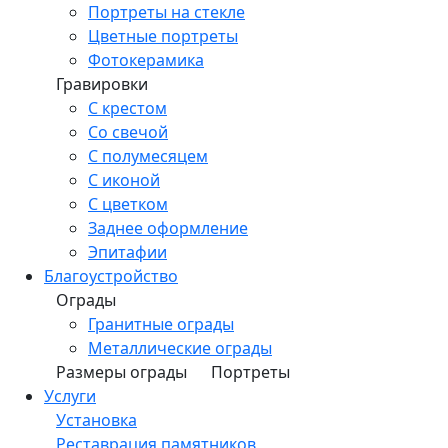
Портреты на стекле
Цветные портреты
Фотокерамика
Гравировки
С крестом
Со свечой
С полумесяцем
С иконой
С цветком
Заднее оформление
Эпитафии
Благоустройство
Ограды
Гранитные ограды
Металлические ограды
Размеры ограды
Портреты
Услуги
Установка
Реставрация памятников