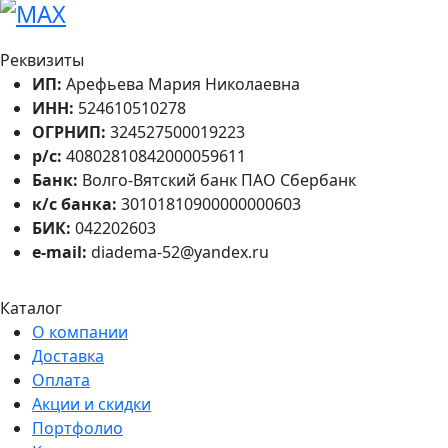
Реквизиты
ИП:
Арефьева Мария Николаевна
ИНН:
524610510278
ОГРНИП:
324527500019223
р/с:
40802810842000059611
Банк:
Волго-Вятский банк ПАО Сбербанк
к/с банка:
30101810900000000603
БИК:
042202603
e-mail:
diadema-52@yandex.ru
Каталог
О компании
Доставка
Оплата
Акции и скидки
Портфолио