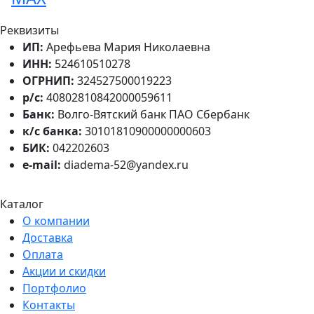
Реквизиты
ИП:
Арефьева Мария Николаевна
ИНН:
524610510278
ОГРНИП:
324527500019223
р/с:
40802810842000059611
Банк:
Волго-Вятский банк ПАО Сбербанк
к/с банка:
30101810900000000603
БИК:
042202603
e-mail:
diadema-52@yandex.ru
Каталог
О компании
Доставка
Оплата
Акции и скидки
Портфолио
Контакты