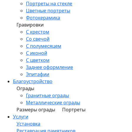
Портреты на стекле
Цветные портреты
Фотокерамика
Гравировки
С крестом
Со свечой
С полумесяцем
С иконой
С цветком
Заднее оформление
Эпитафии
Благоустройство
Ограды
Гранитные ограды
Металлические ограды
Размеры ограды
Портреты
Услуги
Установка
Реставрация памятников