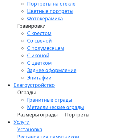
Портреты на стекле
Цветные портреты
Фотокерамика
Гравировки
С крестом
Со свечой
С полумесяцем
С иконой
С цветком
Заднее оформление
Эпитафии
Благоустройство
Ограды
Гранитные ограды
Металлические ограды
Размеры ограды
Портреты
Услуги
Установка
Реставрация памятников