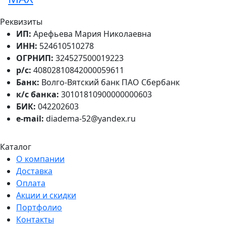
Реквизиты
ИП:
Арефьева Мария Николаевна
ИНН:
524610510278
ОГРНИП:
324527500019223
р/с:
40802810842000059611
Банк:
Волго-Вятский банк ПАО Сбербанк
к/с банка:
30101810900000000603
БИК:
042202603
e-mail:
diadema-52@yandex.ru
Каталог
О компании
Доставка
Оплата
Акции и скидки
Портфолио
Контакты