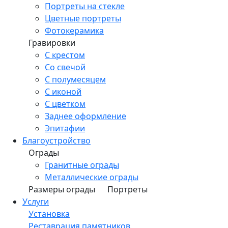
Портреты на стекле
Цветные портреты
Фотокерамика
Гравировки
С крестом
Со свечой
С полумесяцем
С иконой
С цветком
Заднее оформление
Эпитафии
Благоустройство
Ограды
Гранитные ограды
Металлические ограды
Размеры ограды
Портреты
Услуги
Установка
Реставрация памятников