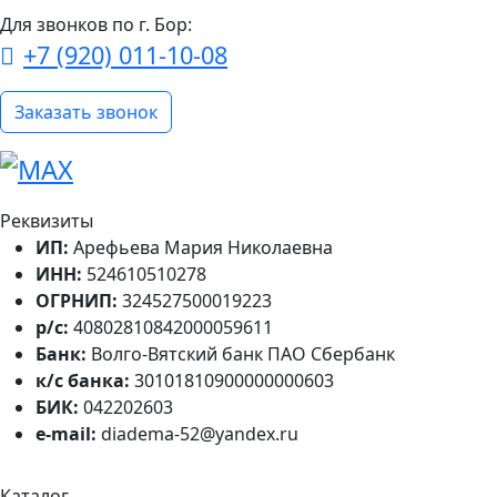
Для звонков по г. Бор:
+7 (920) 011-10-08
Заказать звонок
Реквизиты
ИП:
Арефьева Мария Николаевна
ИНН:
524610510278
ОГРНИП:
324527500019223
р/с:
40802810842000059611
Банк:
Волго-Вятский банк ПАО Сбербанк
к/с банка:
30101810900000000603
БИК:
042202603
e-mail:
diadema-52@yandex.ru
Каталог