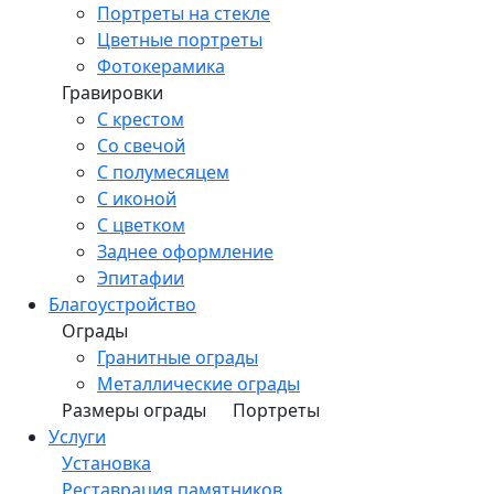
Портреты на стекле
Цветные портреты
Фотокерамика
Гравировки
С крестом
Со свечой
С полумесяцем
С иконой
С цветком
Заднее оформление
Эпитафии
Благоустройство
Ограды
Гранитные ограды
Металлические ограды
Размеры ограды
Портреты
Услуги
Установка
Реставрация памятников