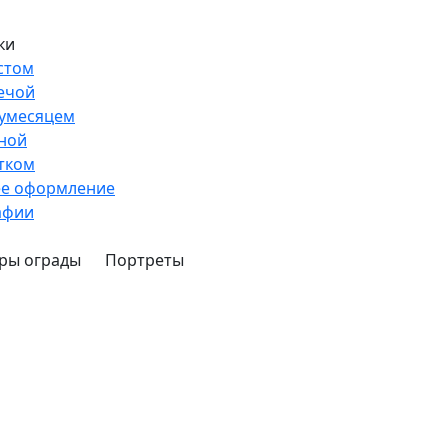
ки
стом
ечой
лумесяцем
ной
тком
ее оформление
афии
ры ограды
Портреты