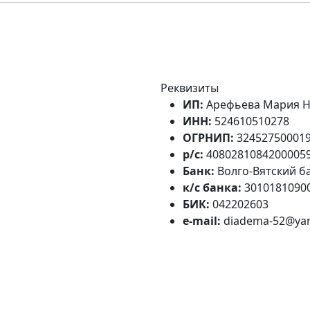
Реквизиты
ИП:
Арефьева Мария Н
ИНН:
524610510278
ОГРНИП:
32452750001
р/с:
4080281084200005
Банк:
Волго-Вятский б
к/с банка:
3010181090
БИК:
042202603
e-mail:
diadema-52@yan