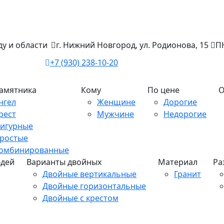
у и области
г. Нижний Новгород, ул. Родионова, 15
ПН
+7 (930) 238-10-20
памятника
Кому
По цене
О
нгел
Женщине
Дорогие
рест
Мужчине
Недорогие
игурные
ростые
омбинированные
юдей
Варианты двойных
Материал
Ра
Двойные вертикальные
Гранит
Двойные горизонтальные
Двойные с крестом