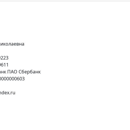
иколаевна
9223
9611
анк ПАО Сбербанк
0000000603
dex.ru