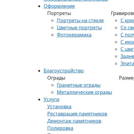
Оформление
Портреты
Гравиров
Портреты на стекле
С кре
Цветные портреты
Со св
Фотокерамика
С по
С ико
С цве
Задн
Эпит
Благоустройство
Ограды
Разме
Гранитные ограды
Металлические ограды
Услуги
Установка
Реставрация памятников
Демонтаж памятников
Полировка