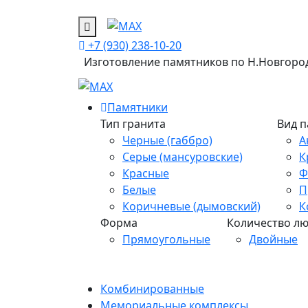
+7 (930) 238-10-20
Изготовление памятников
по Н.Новгород
Памятники
Тип гранита
Вид 
Черные (габбро)
А
Серые (мансуровские)
К
Красные
Ф
Белые
П
Коричневые (дымовский)
К
Форма
Количество л
Прямоугольные
Двойные
Комбинированные
Мемориальные комплексы